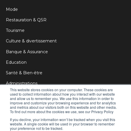
Mode
Restauration & QSR
Tourisme
Culture & divertissement
Banque & Assurance
Education
Santé & Bien-être
Administrations
This website stores cookies on your computer. These cookies are
Corporate
used to collect information about how you interact with our website
and allow us to remember you. We use this information in order to
improve and customize your browsing experience and for analytics
Publicité & DOOH
and metrics about our visitors both on this website and other media.
To find out more about the cookies we use, see our Privacy Policy
If you decline, your information won’t be tracked when you visit this
website. A single cookie will be used in your browser to remember
your preference not to be tracked.
© 2021 Manganelli Digital Signage
All rights reserved