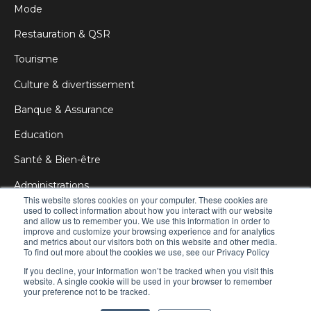
Mode
Restauration & QSR
Tourisme
Culture & divertissement
Banque & Assurance
Education
Santé & Bien-être
Administrations
This website stores cookies on your computer. These cookies are
Corporate
used to collect information about how you interact with our website
and allow us to remember you. We use this information in order to
improve and customize your browsing experience and for analytics
Publicité & DOOH
and metrics about our visitors both on this website and other media.
To find out more about the cookies we use, see our Privacy Policy
If you decline, your information won’t be tracked when you visit this
website. A single cookie will be used in your browser to remember
your preference not to be tracked.
© 2021 Manganelli Digital Signage
All rights reserved