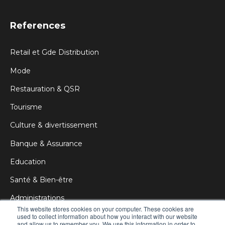
References
Retail et Gde Distribution
Mode
Restauration & QSR
Tourisme
Culture & divertissement
Banque & Assurance
Education
Santé & Bien-être
Administrations
This website stores cookies on your computer. These cookies are
Corporate
used to collect information about how you interact with our website
and allow us to remember you. We use this information in order to