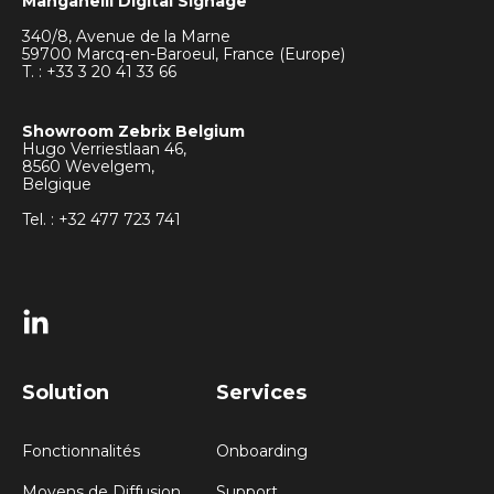
Manganelli Digital Signage
340/8, Avenue de la Marne
59700 Marcq-en-Baroeul, France (Europe)
T. : +33
3 20 41 33 66
Showroom Zebrix Belgium
Hugo Verriestlaan 46,
8560 Wevelgem,
Belgique
Tel. : +32 477 723 741
Solution
Services
Fonctionnalités
Onboarding
Moyens de Diffusion
Support