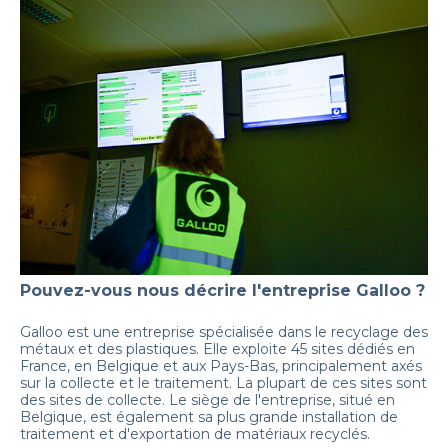
Pouvez-vous nous décrire l'entreprise Galloo ?
Galloo est une entreprise spécialisée dans le recyclage des
métaux et des plastiques. Elle exploite 45 sites dédiés en
France, en Belgique et aux Pays-Bas, principalement axés
sur la collecte et le traitement. La plupart de ces sites sont
des sites de collecte. Le siège de l'entreprise, situé en
Belgique, est également sa plus grande installation de
traitement et d'exportation de matériaux recyclés.