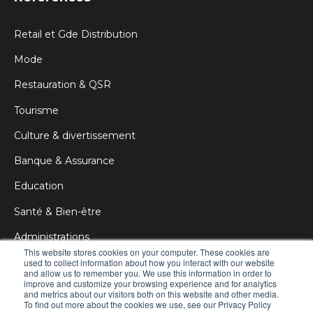
Retail et Gde Distribution
Mode
Restauration & QSR
Tourisme
Culture & divertissement
Banque & Assurance
Education
Santé & Bien-être
Administrations
This website stores cookies on your computer. These cookies are
Corporate
used to collect information about how you interact with our website
and allow us to remember you. We use this information in order to
improve and customize your browsing experience and for analytics
Publicité & DOOH
and metrics about our visitors both on this website and other media.
To find out more about the cookies we use, see our Privacy Policy