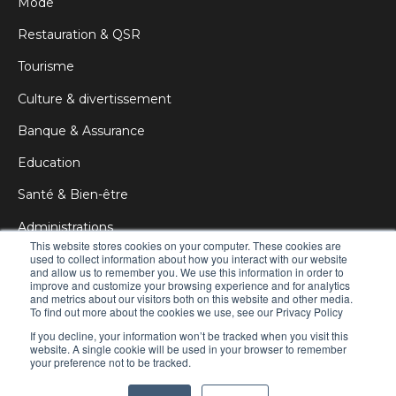
Mode
Restauration & QSR
Tourisme
Culture & divertissement
Banque & Assurance
Education
Santé & Bien-être
Administrations
This website stores cookies on your computer. These cookies are
Corporate
used to collect information about how you interact with our website
and allow us to remember you. We use this information in order to
improve and customize your browsing experience and for analytics
Publicité & DOOH
and metrics about our visitors both on this website and other media.
To find out more about the cookies we use, see our Privacy Policy
If you decline, your information won’t be tracked when you visit this
website. A single cookie will be used in your browser to remember
your preference not to be tracked.
© 2021 Manganelli Digital Signage
All rights reserved